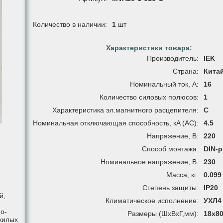
Количество в наличии:
1
шт
Характеристики товара:
Производитель:
IEK
Страна:
Кита
Номинальный ток, А:
16
Количество силовых полюсов:
1
Характеристика эл.магнитного расцепителя:
C
Номинальная отключающая способность, кA (AC):
4.5
Напряжение, В:
220
Способ монтажа:
DIN-р
Номинальное напряжение, В:
230
Масса, кг:
0.099
Степень защиты:
IP20
й,
Климатическое исполнение:
УХЛ4
о-
Размеры (ШxВxГ,мм):
18x8
жилых