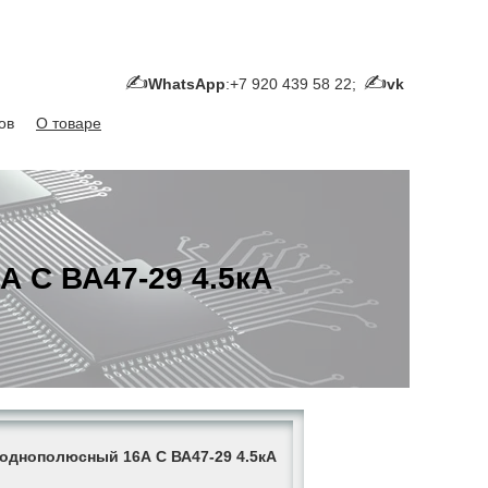
WhatsApp
:+7 920 439 58 22;
vk
ов
О товаре
 С ВА47-29 4.5кА
однополюсный 16А С ВА47-29 4.5кА