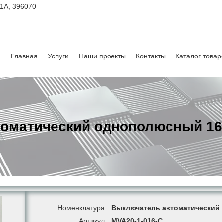
 1А, 396070
Главная
Услуги
Наши проекты
Контакты
Каталог товар
оматический однополюсный 16А
Номенклатура:
Выключатель автоматический 
Артикул:
MVA20-1-016-C