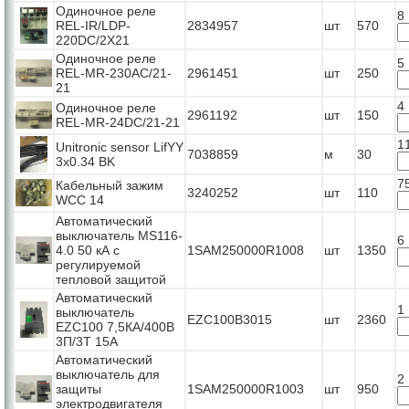
Одиночное реле
8
REL-IR/LDP-
2834957
шт
570
220DC/2X21
Одиночное реле
5
REL-MR-230AC/21-
2961451
шт
250
21
4
Одиночное реле
2961192
шт
150
REL-MR-24DC/21-21
1
Unitronic sensor LifYY
7038859
м
30
3x0.34 BK
7
Кабельный зажим
3240252
шт
110
WCC 14
Автоматический
выключатель MS116-
6
4.0 50 кА с
1SAM250000R1008
шт
1350
регулируемой
тепловой защитой
Автоматический
1
выключатель
EZC100B3015
шт
2360
EZC100 7,5КА/400В
3П/3Т 15А
Автоматический
выключатель для
2
защиты
1SAM250000R1003
шт
950
электродвигателя