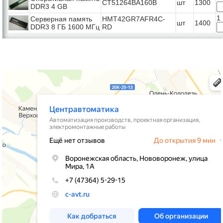
CT51264BA160B
шт
1300
DDR3 4 GB
1
Серверная память
HMT42GR7AFR4C-
шт
1400
DDR3 8 ГБ 1600 МГц
RD