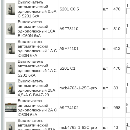
Выключатель
1
автоматический
S201 C0,5
шт
470
однополюсный 0,5А
С S201 6кА
Выключатель
1
автоматический
A9F78110
шт
310
однополюсный 10А
B iC60N 6кА
Выключатель
1
автоматический
A9F74101
шт
613
однополюсный 1А C
iC60N 6kA
Выключатель
2
автоматический
S201 C1
шт
470
однополюсный 1A С
S201 6kA
Выключатель
1
автоматический
mcb4763-1-25C-pro
шт
33
однополюсный 25А
4,5кА С ВА47-29
Выключатель
5
автоматический
A9F74102
шт
998
однополюсный 2А C
iC60N 6kA
Выключатель
1
автоматический
mcb4763-1-63C-pro
шт
43
однополюсный 63А