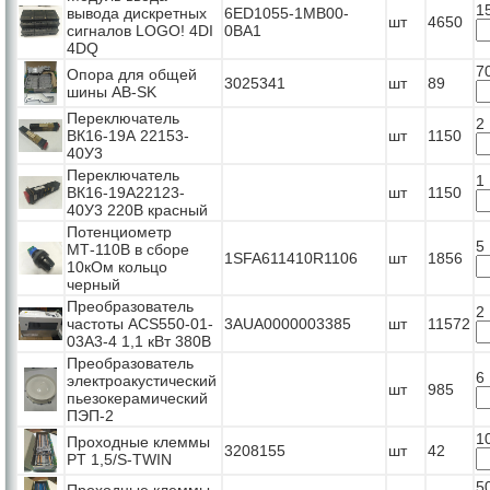
1
вывода дискретных
6ED1055-1MB00-
шт
4650
сигналов LOGO! 4DI
0BA1
4DQ
7
Опора для общей
3025341
шт
89
шины AB-SK
Переключатель
2
ВК16-19А 22153-
шт
1150
40У3
Переключатель
1
ВК16-19А22123-
шт
1150
40У3 220В красный
Потенциометр
5
МТ-110В в сборе
1SFA611410R1106
шт
1856
10кОм кольцо
черный
Преобразователь
2
частоты ACS550-01-
3AUA0000003385
шт
11572
03A3-4 1,1 кВт 380В
Преобразователь
6
электроакустический
шт
985
пьезокерамический
ПЭП-2
1
Проходные клеммы
3208155
шт
42
PT 1,5/S-TWIN
5
Проходные клеммы