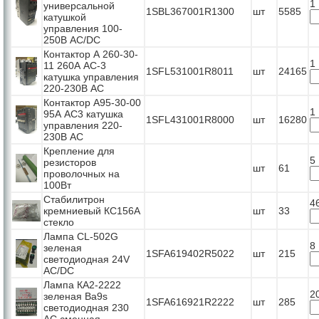
1
универсальной
1SBL367001R1300
шт
5585
катушкой
управления 100-
250В АС/DC
Контактор А 260-30-
1
11 260А АС-3
1SFL531001R8011
шт
24165
катушка управления
220-230В АС
Контактор А95-30-00
1
95А АС3 катушка
1SFL431001R8000
шт
16280
управления 220-
230В АС
Крепление для
5
резисторов
шт
61
проволочных на
100Вт
Стабилитрон
4
кремниевый КС156А
шт
33
стекло
Лампа CL-502G
8
зеленая
1SFA619402R5022
шт
215
светодиодная 24V
AC/DC
Лампа КА2-2222
2
зеленая Ba9s
1SFA616921R2222
шт
285
светодиодная 230
AC сменная