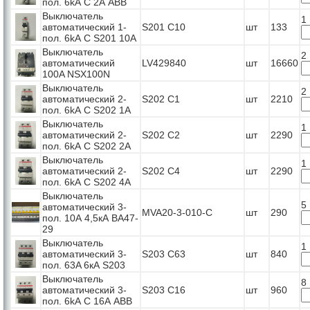
пол. 6kА С 2А ABB
Выключатель
1
автоматический 1-
S201 C10
шт
133
пол. 6kА С S201 10А
Выключатель
2
автоматический
LV429840
шт
16660
100A NSX100N
Выключатель
2
автоматический 2-
S202 C1
шт
2210
пол. 6kА С S202 1А
Выключатель
1
автоматический 2-
S202 C2
шт
2290
пол. 6kА С S202 2А
Выключатель
1
автоматический 2-
S202 C4
шт
2290
пол. 6kА С S202 4А
Выключатель
5
автоматический 3-
MVA20-3-010-C
шт
290
пол. 10А 4,5кА ВА47-
29
Выключатель
1
автоматический 3-
S203 C63
шт
840
пол. 63A 6кА S203
Выключатель
8
автоматический 3-
S203 C16
шт
960
пол. 6kА С 16А ABB