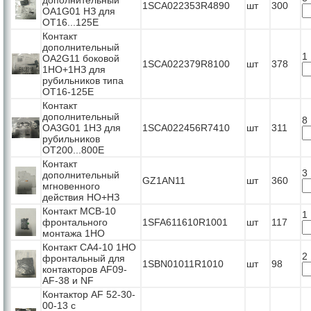
1SCA022353R4890
шт
300
OA1G01 HЗ для
ОТ16...125Е
Контакт
дополнительный
1
OA2G11 боковой
1SCA022379R8100
шт
378
1НО+1НЗ для
рубильников типа
ОТ16-125Е
Контакт
дополнительный
8
OA3G01 1HЗ для
1SCA022456R7410
шт
311
рубильников
ОТ200...800Е
Контакт
3
дополнительный
GZ1AN11
шт
360
мгновенного
действия НО+НЗ
Контакт МСВ-10
1
фронтального
1SFA611610R1001
шт
117
монтажа 1НО
Контакт СА4-10 1НО
2
фронтальный для
1SBN01011R1010
шт
98
контакторов AF09-
AF-38 и NF
Контактор AF 52-30-
00-13 с