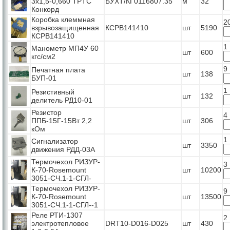
3x1,5-0,660 TPTC
БУХТ/КГ0116807.35
м
32
Конкорд
Коробка клеммная
2
взрывозащищенная
КСРВ141410
шт
5190
КСРВ141410
1
Манометр МП4У 60
шт
600
кгс/см2
9
Печатная плата
шт
138
БУП-01
1
Резистивный
шт
132
делитель РД10-01
Резистор
4
ППБ-15Г-15Вт 2,2
шт
306
кОм
1
Сигнализатор
шт
3350
движения РДД-03А
Термочехол РИЗУР-
3
К-70-Rosemount
шт
10200
3051-СЧ.1-1-СГЛ-
Термочехол РИЗУР-
9
К-70-Rosemount
шт
13500
3051-СЧ.1-1-СГЛ--1
Реле РТИ-1307
2
электротепловое
DRT10-D016-D025
шт
430