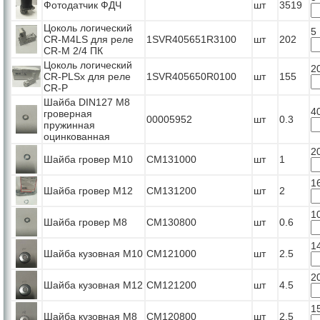
Фотодатчик ФДЧ
шт
3519
Цоколь логический
5
CR-M4LS для реле
1SVR405651R3100
шт
202
CR-M 2/4 ПК
Цоколь логический
2
CR-PLSx для реле
1SVR405650R0100
шт
155
CR-P
Шайба DIN127 М8
4
гроверная
00005952
шт
0.3
пружинная
оцинкованная
2
Шайба гровер М10
СМ131000
шт
1
1
Шайба гровер М12
СМ131200
шт
2
1
Шайба гровер М8
СМ130800
шт
0.6
1
Шайба кузовная М10
СМ121000
шт
2.5
2
Шайба кузовная М12
СМ121200
шт
4.5
1
Шайба кузовная М8
СМ120800
шт
2.5