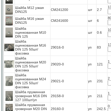
1
Шайба М12 узкая
СМ241200
шт
2.7
DIN125
8
Шайба М16 узкая
СМ241600
шт
6
DIN125
Шайба
1
оцинкованная М10
шт
0.6
DIN 125
Шайба
1
оцинкованная М16
29016-0
уп
83
DIN 125 50шт/
фасовка
Шайба
1
оцинкованная М20
29020-0
уп
121
DIN 125 50шт/
фасовка
Шайба
2
оцинкованная М24
29021-0
уп
231
DIN 125 50шт/
фасовка
Шайба пружинная
1
гроверная М16 DIN
29158-0
уп
211
127 100шт/уп
Шайба пружинная
0
гроверная М20 DIN
29160-0
уп
242.5