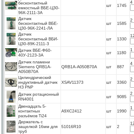
4
бесконтактный
шт
1745
емкостный ВБЕ-Ц30-
96К-2111-3А
Датчик
2
бесконтактный ВБЕ-
шт
1585
Ц30-96К-2241-ЛА
Датчик
1
бесконтактный ВБИ-
шт
1330
Ц30-89К-2111-3
1
Датчик ВБЕ-Ф60-
шт
1180
40У-2123-3А
Датчик пламени
4
Siemens QRB1A-
QRB1A-A050B70A
шт
887
A050B70A
Цилиндрический
2
индуктивный датчик
XSAV11373
шт
3360
НЗ PNP
2
Датчик ротационный
шт
9085
RN4001
Двенадцать 5-
1
контактных
A9XC2412
шт
1990
разъёмов Ti24
Держатель с
1
защелкой 16мм для
51016R10
шт
2
труб