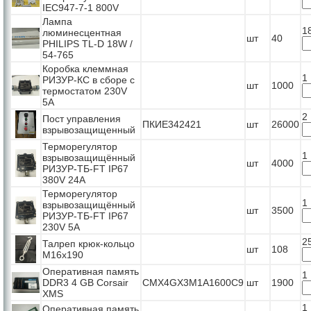
IEC947-7-1 800V
Лампа
1
люминесцентная
шт
40
PHILIPS TL-D 18W /
54-765
Коробка клеммная
1
РИЗУР-КС в сборе с
шт
1000
термостатом 230V
5A
2
Пост управления
ПКИЕ342421
шт
26000
взрывозащищенный
Терморегулятор
1
взрывозащищённый
шт
4000
РИЗУР-ТБ-FT IP67
380V 24A
Терморегулятор
1
взрывозащищённый
шт
3500
РИЗУР-ТБ-FT IP67
230V 5A
2
Талреп крюк-кольцо
шт
108
М16х190
Оперативная память
1
DDR3 4 GB Corsair
CMX4GX3M1A1600C9
шт
1900
XMS
1
Оперативная память