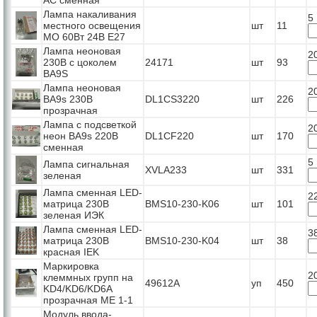
Лампа накаливания
5
местного освещения
шт
11
МО 60Вт 24В Е27
Лампа неоновая
2
230В с цоколем
24171
шт
93
BA9S
Лампа неоновая
2
BA9s 230В
DL1CS3220
шт
226
прозрачная
Лампа с подсветкой
2
неон BA9s 220В
DL1CF220
шт
170
сменная
5
Лампа сигнальная
XVLA233
шт
331
зеленая
Лампа сменная LED-
2
матрица 230В
BMS10-230-K06
шт
101
зеленая ИЭК
Лампа сменная LED-
3
матрица 230В
BMS10-230-K04
шт
38
красная IEK
Маркировка
2
клеммных групп на
49612А
уп
450
KD4/KD6/KD6A
прозрачная МЕ 1-1
Модуль ввода-