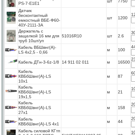
шт
7750
PS-7-E1E1
Датчик
1
бесконтактный
шт
1200
емкостный ВБЕ-Ф60-
40У-2111-3А
Держатель с
3
защелкой 16 мм для
51016R10
шт
2.6
труб 10шт/уп
4
Кабель ВБШвнг(А)-
м
100
LS 4x2,5 - 0,66
2
Кабель ДТн-3-6z-1/8
14 911 02 011
м
16500
Кабель
6
КВБбШвнг(А)-LS
м
87
10x1
Кабель
1
КВБбШвнг(А)-LS
м
21
19x1,5
Кабель
2
КВБбШвнг(А)-LS
м
158
27x1
2
Кабель
м
44
КВБбШвнг(А)-LS 4x1
Кабель силовой КГтп
1