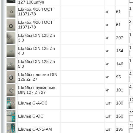
127 100шт/уп
1
Шайба Ф16 ГОСТ
кг
61
11371-78
2
Шайба Ф20 ГОСТ
кг
61
11371-78
1
Шайбы DIN 125 Zn
кг
207
3,0
1
Шайбы DIN 125 Zn
кг
154
4,0
1
Шайбы DIN 125 Zn
кг
146
5,0
4
Шайбы плоские DIN
кг
95
125 Zn 27
4
Шайбы пружинные
кг
101
DIN 127 Zn 27
1
Шильд G-A-OC
шт
180
2
Шильд G-OC
шт
160
2
Шильд O-C-S-AM
шт
195