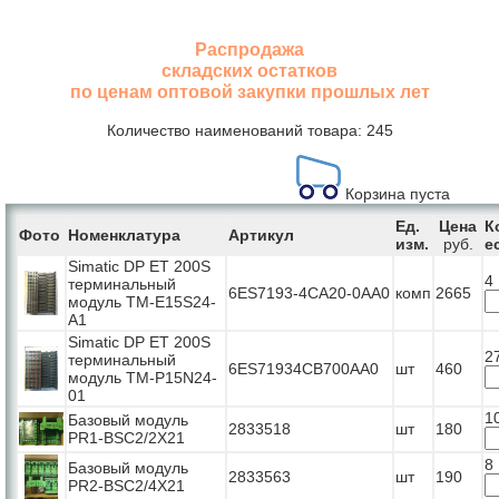
Распродажа
складских остатков
по ценам оптовой закупки прошлых лет
Количество наименований товара: 245
Корзина пуста
Ед.
Цена
К
Фото
Номенклатура
Артикул
изм.
руб.
е
Simatic DP ET 200S
4
терминальный
6ES7193-4CA20-0AA0
комп
2665
модуль TM-E15S24-
A1
Simatic DP ET 200S
2
терминальный
6ES71934CB700AA0
шт
460
модуль TM-P15N24-
01
1
Базовый модуль
2833518
шт
180
PR1-BSC2/2X21
8
Базовый модуль
2833563
шт
190
PR2-BSC2/4X21