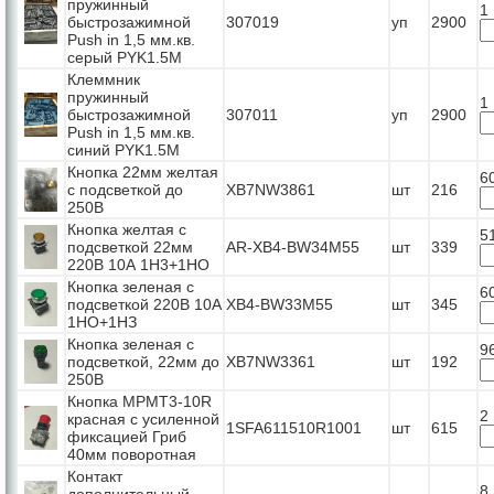
пружинный
1
быстрозажимной
307019
уп
2900
Push in 1,5 мм.кв.
серый PYK1.5M
Клеммник
пружинный
1
быстрозажимной
307011
уп
2900
Push in 1,5 мм.кв.
синий PYK1.5M
Кнопка 22мм желтая
6
с подсветкой до
XB7NW3861
шт
216
250В
Кнопка желтая с
5
подсветкой 22мм
AR-XB4-BW34M55
шт
339
220В 10А 1Н3+1НО
Кнопка зеленая с
6
подсветкой 220В 10А
XB4-BW33M55
шт
345
1НО+1НЗ
Кнопка зеленая с
9
подсветкой, 22мм до
XB7NW3361
шт
192
250В
Кнопка МРМТ3-10R
2
красная с усиленной
1SFA611510R1001
шт
615
фиксацией Гриб
40мм поворотная
Контакт
8
дополнительный