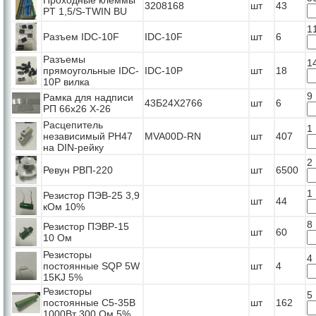
3208168
шт
43
PT 1,5/S-TWIN BU
1
Разъем IDC-10F
IDC-10F
шт
6
Разъемы
1
прямоугольные IDC-
IDC-10P
шт
18
10P вилка
9
Рамка для надписи
43Б24Х2766
шт
6
РП 66x26 Х-26
Расцепитель
1
независимый РН47
MVA00D-RN
шт
407
на DIN-рейку
2
Ревун РВП-220
шт
6500
1
Резистор ПЭВ-25 3,9
шт
44
кОм 10%
8
Резистор ПЭВР-15
шт
60
10 Ом
Резисторы
4
постоянные SQP 5W
шт
4
15KJ 5%
Резисторы
5
постоянные С5-35В
шт
162
1000Вт 300 Ом 5%