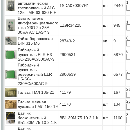
1
автоматический
1SDA070307R1
шт
2440
трехполюсный А1С
125 TMF 63-630 F F
Выключатель
1
дифференциального
EZ9R34225
шт
945
тока УЗО 2п 25А
30мА АС EASY 9
8
Гайка барашковая
28743-2
уп
9
DIN 315 M6
Гибридный
6
пускатель ELR H3-
2900531
шт
5870
SC-230AC/500AC-9
Гибридный
пускатель
3
реверсивный ELR
2900539
шт
6577
H5-SC-
230AC/500AC-9
2
Гильза ГМЛ 185-21
41179
шт
167
2
Гильза медная
41178
шт
134
луженая ГМЛ 150-19
Датчик
3
бесконтактный
ВБ1.30М.75.10.2.1.К
шт
1160
ВБ1.30М.75.10.2.1.К
Датчик