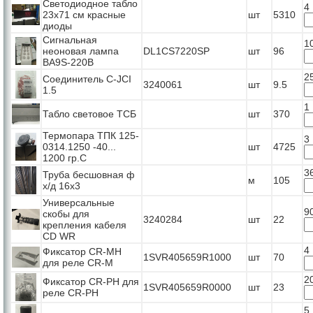
Светодиодное табло
4
23x71 см красные
шт
5310
диоды
Сигнальная
1
неоновая лампа
DL1CS7220SP
шт
96
BA9S-220B
2
Соединитель C-JCI
3240061
шт
9.5
1.5
1
Табло световое ТСБ
шт
370
Термопара ТПК 125-
3
0314.1250 -40...
шт
4725
1200 гр.С
3
Труба бесшовная ф
м
105
х/д 16x3
Универсальные
9
скобы для
3240284
шт
22
крепления кабеля
CD WR
4
Фиксатор CR-MH
1SVR405659R1000
шт
70
для реле CR-M
2
Фиксатор CR-PH для
1SVR405659R0000
шт
23
реле CR-PH
5