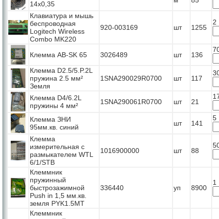
14x0,35
Клавиатура и мышь
2
беспроводная
920-003169
шт
1255
Logitech Wireless
Combo MK220
7
Клемма AB-SK 65
3026489
шт
136
Клемма D2.5/5.P.2L
3
пружина 2.5 мм²
1SNA290029R0700
шт
117
Земля
1
Клемма D4/6.2L
1SNA290061R0700
шт
21
пружины 4 мм²
5
Клемма ЗНИ
шт
141
95мм.кв. синий
Клемма
5
измерительная с
1016900000
шт
88
размыкателем WTL
6/1/STB
Клеммник
пружинный
1
быстрозажимной
336440
уп
8900
Push in 1,5 мм.кв.
земля PYK1.5MТ
Клеммник