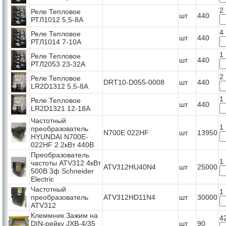
2
Реле Тепловое
шт
440
РТЛ1012 5,5-8А
4
Реле Тепловое
шт
440
РТЛ1014 7-10А
1
Реле Тепловое
шт
440
РТЛ2053 23-32А
2
Реле Тепловое
DRT10-D055-0008
шт
440
LR2D1312 5,5-8А
1
Реле Тепловое
шт
440
LR2D1321 12-18А
Частотный
1
преобразователь
N700E 022HF
шт
13950
HYUNDAI N700E-
022HF 2.2кВт 440В
Преобразователь
1
частоты ATV312 4кВт
ATV312HU40N4
шт
25000
500В 3ф Schneider
Electric
Частотный
1
преобразователь
ATV312HD11N4
шт
30000
ATV312
Клеммник Зажим на
4
DIN-рейку JXB-4/35
шт
90