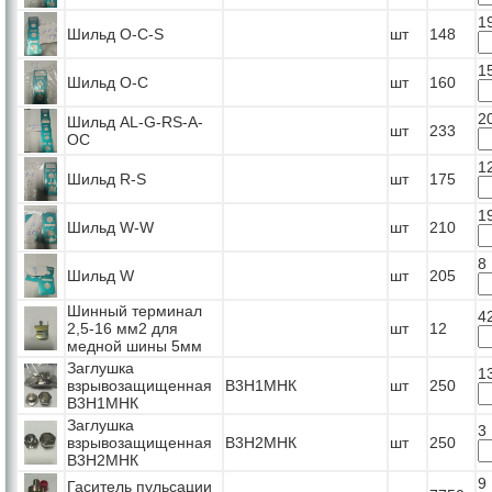
1
Шильд O-C-S
шт
148
1
Шильд O-C
шт
160
2
Шильд AL-G-RS-A-
шт
233
OC
1
Шильд R-S
шт
175
1
Шильд W-W
шт
210
8
Шильд W
шт
205
Шинный терминал
4
2,5-16 мм2 для
шт
12
медной шины 5мм
Заглушка
1
взрывозащищенная
В3Н1МНК
шт
250
В3Н1МНК
Заглушка
3
взрывозащищенная
В3Н2МНК
шт
250
В3Н2МНК
9
Гаситель пульсации