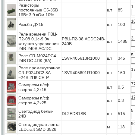
Резисторы
1
постоянные С5-35В
шт
85
16Вт 3.9 кОм 10%
1
Резьба ДУ15
шт
100
Реле времени РВЦ-
3
П2-08 0.1с-9.9ч
РВЦ-П2-08 ACDC24B-
шт
1485
катушка управления
240B
24В-240В AC/DC
5
Реле CR-M024DC4
1SVR405613R1000
шт
345
24B DC 4ПК (6A)
Реле промежуточное
1
CR-P024DC2 8А
1SVR405601R1000
шт
160
=24В 2ПК CR-P
7
Саморезы п/сф
шт
0.5
сверло 4,2х16
1
Саморезы п/сф
шт
0.3
сверло 4,2х25
5
Светодиод белый
DL2EDB1SB
шт
515
24В
9
Светодиодная лента
м
118
LEDcraft SMD 3528