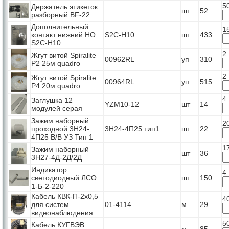
5
Держатель этикеток
шт
52
разборный BF-22
Дополнительный
1
контакт нижний НО
S2C-H10
шт
433
S2C-H10
2
Жгут витой Spiralite
00962RL
уп
310
P2 25м quadro
2
Жгут витой Spiralite
00964RL
уп
515
P4 20м quadro
4
Заглушка 12
YZM10-12
шт
14
модулей серая
Зажим наборный
2
проходной 3Н24-
3Н24-4П25 тип1
шт
22
4П25 В/В УЗ Тип 1
1
Зажим наборный
шт
36
3Н27-4Д-2Д/2Д
Индикатор
4
светодиодный ЛСО
шт
150
1-Б-2-220
Кабель КВК-П-2x0,5
4
для систем
01-4114
м
29
видеонаблюдения
5
Кабель КУГВЭВ
м
85